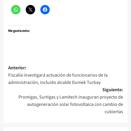
Me gusta esto:
Navegación
Anterior:
Fiscalía investigará actuación de funcionarios de la
de
administración, incluido alcalde Dumek Turbay
entradas
Siguiente:
Promigas, Surtigas y Lamitech inauguran proyecto de
autogeneración solar fotovoltaica con cambio de
cubiertas