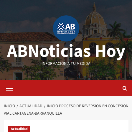
Saltar
al
contenido
ABNoticias Hoy
INFORMACIÓN A TU MEDIDA
Menú
primario
INICIO
ACTUALIDAD
INICIÓ PROCESO DE REVERSIÓN EN CONCESIÓN
VIAL CARTAGENA-BARRANQUILLA
Actualidad