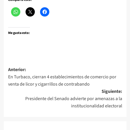
Me gusta esto:
Navegación
Anterior:
En Turbaco, cierran 4 establecimientos de comercio por
de
venta de licor y cigarrillos de contrabando
entradas
Siguiente:
Presidente del Senado advierte por amenazas a la
institucionalidad electoral