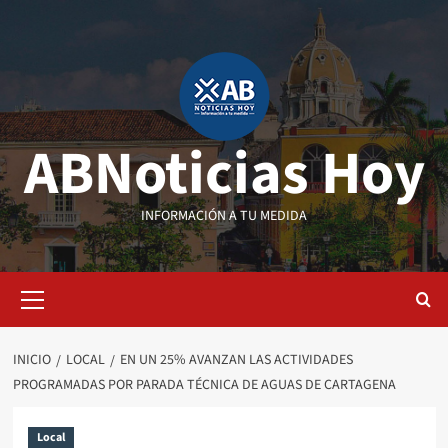
Saltar
al
contenido
ABNoticias Hoy
INFORMACIÓN A TU MEDIDA
Menú
primario
INICIO
LOCAL
EN UN 25% AVANZAN LAS ACTIVIDADES
PROGRAMADAS POR PARADA TÉCNICA DE AGUAS DE CARTAGENA
Local