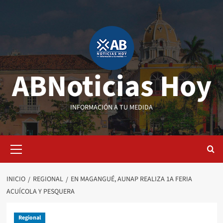
Saltar
al
contenido
ABNoticias Hoy
INFORMACIÓN A TU MEDIDA
Menú
primario
INICIO
REGIONAL
EN MAGANGUÉ, AUNAP REALIZA 1A FERIA
ACUÍCOLA Y PESQUERA
Regional