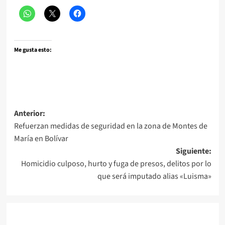
Me gusta esto:
Navegación
Anterior:
Refuerzan medidas de seguridad en la zona de Montes de
de
María en Bolívar
entradas
Siguiente:
Homicidio culposo, hurto y fuga de presos, delitos por lo
que será imputado alias «Luisma»