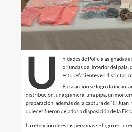
U
nidades de Policía asignadas a
oriundas del interior del país, 
estupefacientes en distintas z
En la acción se logró la incaut
distribución, una gramera, una pipa, un morter
preparación, además de la captura de “El Juan”
quienes fueron dejados a disposición de la Fisca
La retención de estas personas se logró en un edi