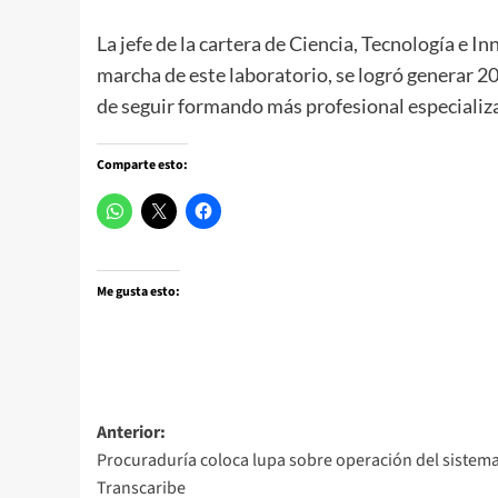
La jefe de la cartera de Ciencia, Tecnología e I
marcha de este laboratorio, se logró generar 
de seguir formando más profesional especializad
Comparte esto:
Me gusta esto:
Navegación
Anterior:
Procuraduría coloca lupa sobre operación del sistem
de
Transcaribe