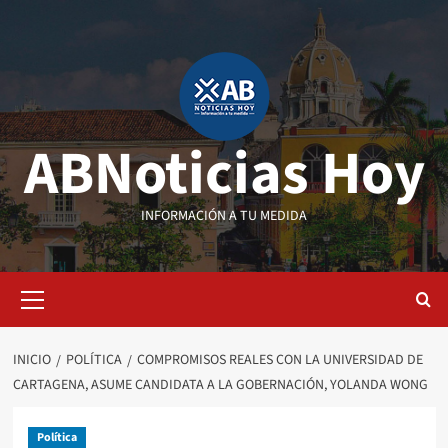
Saltar
al
contenido
ABNoticias Hoy
INFORMACIÓN A TU MEDIDA
Menú
primario
INICIO
POLÍTICA
COMPROMISOS REALES CON LA UNIVERSIDAD DE
CARTAGENA, ASUME CANDIDATA A LA GOBERNACIÓN, YOLANDA WONG
Política