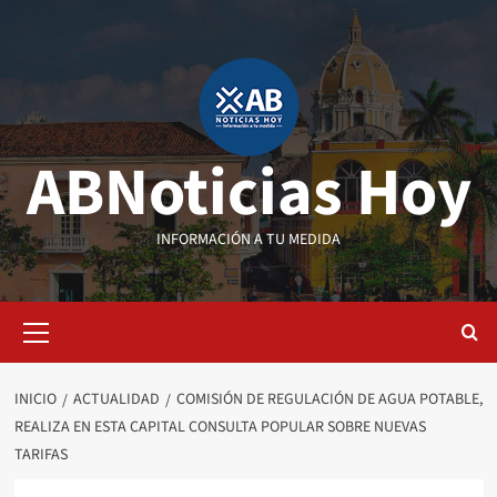
Saltar
al
contenido
ABNoticias Hoy
INFORMACIÓN A TU MEDIDA
Menú
primario
INICIO
ACTUALIDAD
COMISIÓN DE REGULACIÓN DE AGUA POTABLE,
REALIZA EN ESTA CAPITAL CONSULTA POPULAR SOBRE NUEVAS
TARIFAS