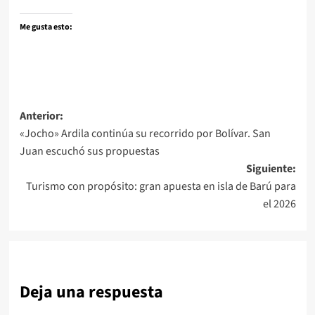
Me gusta esto:
Navegación
Anterior:
«Jocho» Ardila continúa su recorrido por Bolívar. San
de
Juan escuchó sus propuestas
entradas
Siguiente:
Turismo con propósito: gran apuesta en isla de Barú para
el 2026
Deja una respuesta