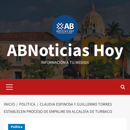
Saltar
al
contenido
ABNoticias Hoy
INFORMACIÓN A TU MEDIDA
Menú
primario
INICIO
POLÍTICA
CLAUDIA ESPINOSA Y GUILLERMO TORRES
ESTABLECEN PROCESO DE EMPALME EN ALCALDÍA DE TURBACO
Política