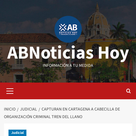
Saltar
al
contenido
ABNoticias Hoy
INFORMACIÓN A TU MEDIDA
Menú
primario
INICIO
JUDICIAL
CAPTURAN EN CARTAGENA A CABECILLA DE
ORGANIZACIÓN CRIMINAL TREN DEL LLANO
Judicial