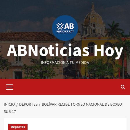
Saltar
al
contenido
ABNoticias Hoy
INFORMACIÓN A TU MEDIDA
Menú
primario
INICIO
DEPORTES
BOLÍVAR RECIBE TORNEO NACIONAL DE BOXEO
SUB-17
Deportes