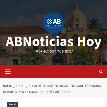
Saltar
al
contenido
ABNoticias Hoy
INFORMACIÓN A TU MEDIDA
Menú
primario
INICIO
LOCAL
ALCALDE TURBAY ENTREGA RENOVADO ESCENARIO
DEPORTIVO EN LA LOCALIDAD 2 DE CARTAGENA
Local