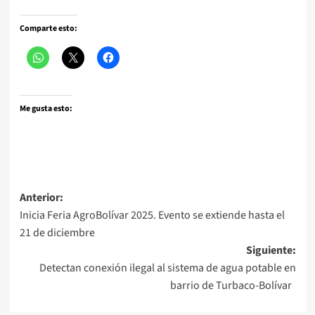
Comparte esto:
Me gusta esto:
Navegación
Anterior:
Inicia Feria AgroBolívar 2025. Evento se extiende hasta el
de
21 de diciembre
entradas
Siguiente:
Detectan conexión ilegal al sistema de agua potable en
barrio de Turbaco-Bolívar