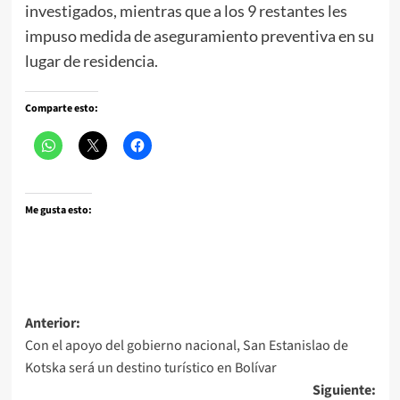
investigados, mientras que a los 9 restantes les
impuso medida de aseguramiento preventiva en su
lugar de residencia.
Comparte esto:
Me gusta esto:
Navegación
Anterior:
Con el apoyo del gobierno nacional, San Estanislao de
de
Kotska será un destino turístico en Bolívar
entradas
Siguiente: