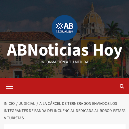
Saltar
al
contenido
ABNoticias Hoy
INFORMACIÓN A TU MEDIDA
Menú
primario
INICIO
JUDICIAL
A LA CÁRCEL DE TERNERA SON ENVIADOS LOS
INTEGRANTES DE BANDA DELINCUENCIAL DEDICADA AL ROBO Y ESTAFA
A TURISTAS