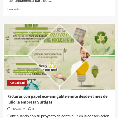
fue fundamental para que...
Leer
Leer más
más
sobre
Regresan
a
la
libertad,
secuestrados
funcionarios
de
la
Alcaldía
de
Santa
Rosa,
Actualidad
sur
de
Bolívar
Facturas con papel eco-amigable emite desde el mes de
julio la empresa Surtigas
06/26/2023
0
Continuando con su proyecto de contribuir en la conservación