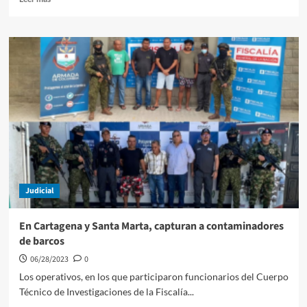
más
sobre
Dumek
Turbay,
inscribe
su
candidatura
a
la
Alcaldía
de
Cartagena
Judicial
En Cartagena y Santa Marta, capturan a contaminadores
de barcos
06/28/2023
0
Los operativos, en los que participaron funcionarios del Cuerpo
Técnico de Investigaciones de la Fiscalía...