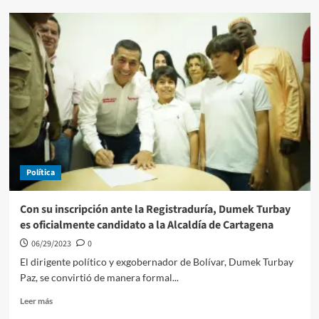
Iderbol
hace
lanzamiento
de
los
Juegos
e
inaugura
estadio
de
fútbol
en
Política
San
Estanislao
de
Con su inscripción ante la Registraduría, Dumek Turbay
Kotska
es oficialmente candidato a la Alcaldía de Cartagena
06/29/2023
0
El dirigente político y exgobernador de Bolívar, Dumek Turbay
Paz, se convirtió de manera formal...
Leer
Leer más
más