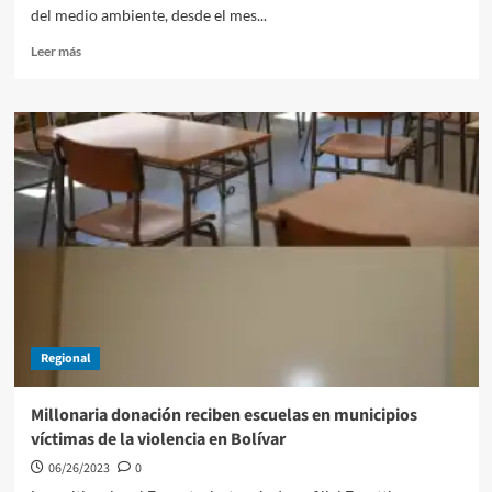
del medio ambiente, desde el mes...
Leer
Leer más
más
sobre
Facturas
con
papel
eco-
amigable
emite
desde
el
mes
de
julio
la
Regional
empresa
Surtigas
Millonaria donación reciben escuelas en municipios
víctimas de la violencia en Bolívar
06/26/2023
0