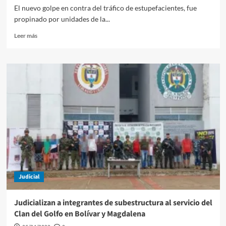
El nuevo golpe en contra del tráfico de estupefacientes, fue
propinado por unidades de la...
Leer
Leer más
más
sobre
En
$10
millones
de
dólares,
valorada
la
droga
incautada
en
velero
anclado
Judicial
en
la
Bahía
Judicializan a integrantes de subestructura al servicio del
de
Clan del Golfo en Bolívar y Magdalena
Cartagena