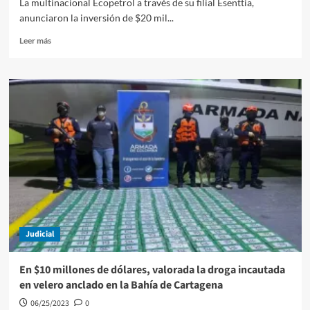
La multinacional Ecopetrol a través de su filial Esenttia,
anunciaron la inversión de $20 mil...
Leer
Leer más
más
sobre
Millonaria
donación
reciben
escuelas
en
municipios
víctimas
de
la
violencia
en
Bolívar
Judicial
En $10 millones de dólares, valorada la droga incautada
en velero anclado en la Bahía de Cartagena
06/25/2023
0