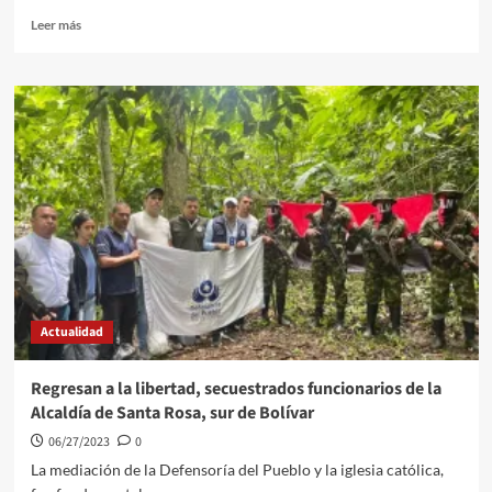
Leer
Leer más
más
sobre
La
Saludatón
con
William
García
Tirado
se
tomó
al
Mercado
de
Bazurto
Actualidad
Regresan a la libertad, secuestrados funcionarios de la
Alcaldía de Santa Rosa, sur de Bolívar
06/27/2023
0
La mediación de la Defensoría del Pueblo y la iglesia católica,