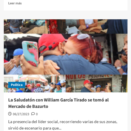
Leer
Leer más
más
sobre
En
Cartagena
y
Santa
Marta,
capturan
a
contaminadores
de
barcos
Política
La Saludatón con William García Tirado se tomó al
Mercado de Bazurto
06/27/2023
0
La presencia del líder social, recorriendo varias de sus zonas,
sirvió de escenario para que...