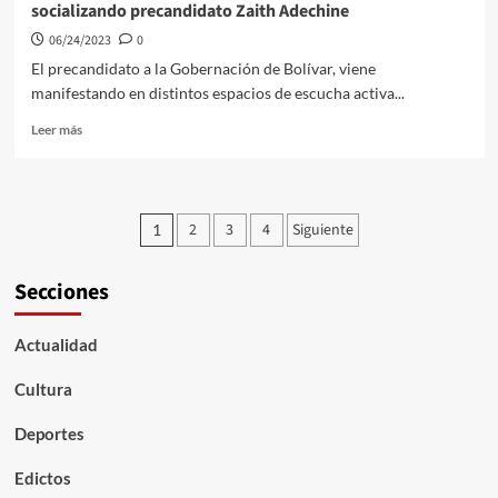
socializando precandidato Zaith Adechine
06/24/2023
0
El precandidato a la Gobernación de Bolívar, viene
manifestando en distintos espacios de escucha activa...
Leer
Leer más
más
sobre
“Consolidar
clúster
Paginación
2
3
4
Siguiente
1
turístico
de
para
Cartagena
Secciones
entradas
y
creación
del
Actualidad
ecosistema
turístico
Cultura
en
Bolívar”,
Deportes
iniciativa
que
Edictos
viene