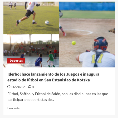
A
32
meses
de
cárcel,
es
condenado
exalcalde
de
Zambrano-
Bolívar
Deportes
Iderbol hace lanzamiento de los Juegos e inaugura
estadio de fútbol en San Estanislao de Kotska
06/29/2023
0
Fútbol, Sóftbol y Fútbol de Salón, son las disciplinas en las que
participaran deportistas de...
Leer
Leer más
más
sobre