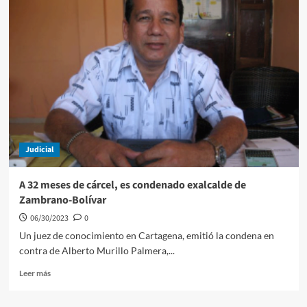
emergencia
eléctrica
en
Simití,
sur
de
Bolívar
Judicial
A 32 meses de cárcel, es condenado exalcalde de
Zambrano-Bolívar
06/30/2023
0
Un juez de conocimiento en Cartagena, emitió la condena en
contra de Alberto Murillo Palmera,...
Leer
Leer más
más
sobre