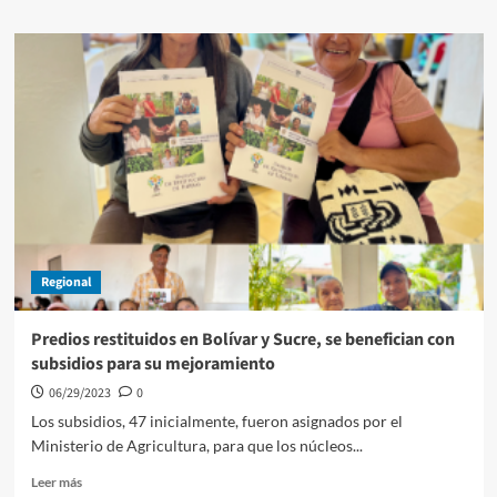
sobre
Con
su
inscripción
ante
la
Registraduría,
Dumek
Turbay
es
oficialmente
candidato
a
Regional
la
Alcaldía
de
Predios restituidos en Bolívar y Sucre, se benefician con
Cartagena
subsidios para su mejoramiento
06/29/2023
0
Los subsidios, 47 inicialmente, fueron asignados por el
Ministerio de Agricultura, para que los núcleos...
Leer
Leer más