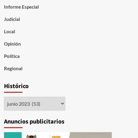
socializando
Informe Especial
precandidato
Zaith
Judicial
Adechine
Local
Opinión
Política
Regional
Histórico
Histórico
Anuncios publicitarios