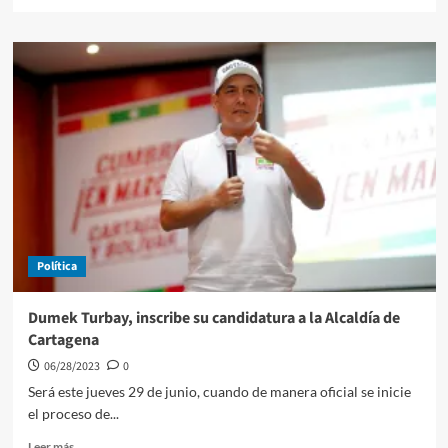
más
sobre
Predios
restituidos
en
Bolívar
y
Sucre,
se
benefician
con
subsidios
para
su
Política
mejoramiento
Dumek Turbay, inscribe su candidatura a la Alcaldía de
Cartagena
06/28/2023
0
Será este jueves 29 de junio, cuando de manera oficial se inicie
el proceso de...
Leer
Leer más